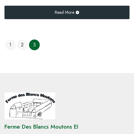
Read More
1
2
3
Ferme Des Blancs Moutons EI