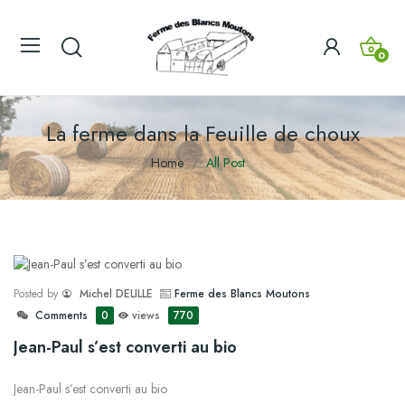
0
La ferme dans la Feuille de choux
Home
All Post
Posted by
Michel DELILLE
Ferme des Blancs Moutons
Comments
0
views
770
Jean-Paul s’est converti au bio
Jean-Paul s’est converti au bio