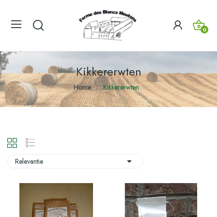
0
Kikkererwten
Home
Kikkererwten

Relevantie