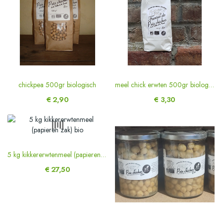
chickpea 500gr biologisch
meel chick erwten 500gr biologisch
€ 2,90
€ 3,30
5 kg kikkererwtenmeel (papieren zak) bio
€ 27,50