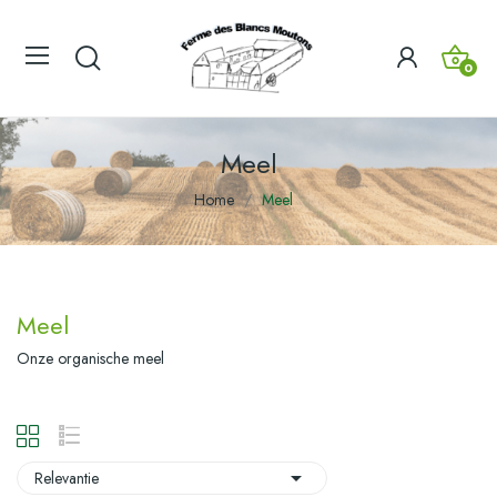
0
Meel
Home
Meel
Meel
Onze organische meel

Relevantie