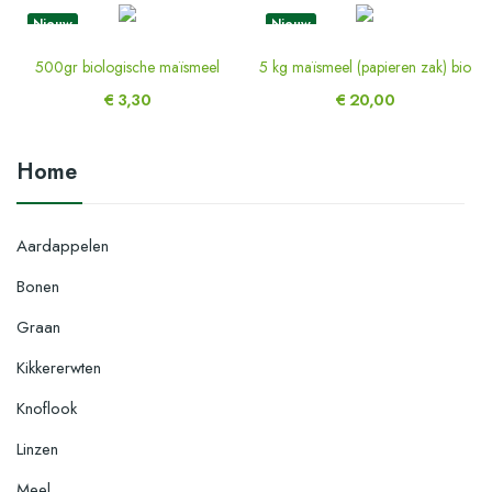
Nieuw
Nieuw
500gr biologische maïsmeel
5 kg maïsmeel (papieren zak) bio
€ 3,30
€ 20,00
Home
Aardappelen
Bonen
Graan
Kikkererwten
Knoflook
Linzen
Meel