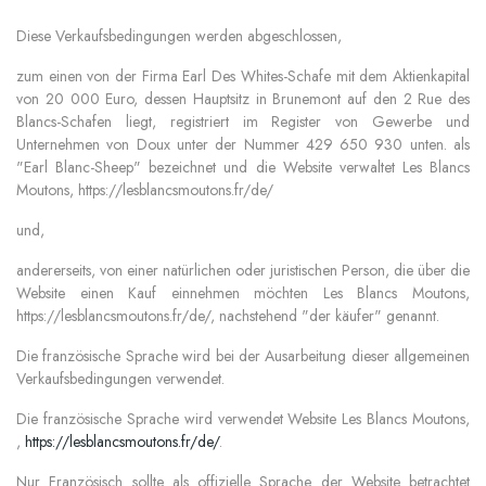
Diese Verkaufsbedingungen werden abgeschlossen,
zum einen von der Firma Earl Des Whites-Schafe mit dem Aktienkapital
von 20 000 Euro, dessen Hauptsitz in Brunemont auf den 2 Rue des
Blancs-Schafen liegt, registriert im Register von Gewerbe und
Unternehmen von Doux unter der Nummer 429 650 930 unten. als
"Earl Blanc-Sheep" bezeichnet und die Website verwaltet Les Blancs
Moutons, https://lesblancsmoutons.fr/de/
und,
andererseits, von einer natürlichen oder juristischen Person, die über die
Website einen Kauf einnehmen möchten Les Blancs Moutons,
https://lesblancsmoutons.fr/de/, nachstehend "der käufer" genannt.
Die französische Sprache wird bei der Ausarbeitung dieser allgemeinen
Verkaufsbedingungen verwendet.
Die französische Sprache wird verwendet Website Les Blancs Moutons,
,
https://lesblancsmoutons.fr/de/
.
Nur Französisch sollte als offizielle Sprache der Website betrachtet