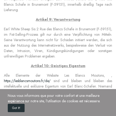
Blancs Schafe in Brunemont (F-59151), innerhalb dreißig Tage nach
Lieferung.
Artikel 9: Verantwortung
Earl White Sheep Sis 2 Rue des Blancs Schafe in Brunemont (F-59151),
im Fist-Selling-Prozess gilt nur durch eine Verpflichtung von Mitteln.
Seine Verantwortung kann nicht für Schäden initiiert werden, die sich
aus der Nutzung des Internetnetzwerks, beispielsweise den Verlust von
Daten, Intrusion, Viren, Kündigungskündigungen oder sonstigen
unfreiwilligen Problemen ergeben.
Artikel 10: Geistiges Eigentum
Alle Elemente der Website Les Blancs Moutons, ,
https://lesblancsmoutons.fr/de/
sind und bleiben und bleiben das
intellektuelle und exklusive Eigentum von Earl Blanc-Schafen.
Niemand
darf nicht teilweise Elemente der Site reproduzieren, ausnutzen oder
Nous vous informons que pour votre confort et une meilleure
verwenden, auch Elemente der Site, die sie in Form von Foto, Logo,
expérience sur notre site, l'utilisation de cookies est nécessaire.
visuell oder Text befinden.
Got It!
Artikel 11: Persönliche Daten