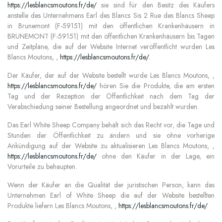
https://lesblancsmoutons.fr/de/
sie sind für den Besitz des Käufers
anstelle des Unternehmens Earl des Blancs Sis 2 Rue des Blancs Sheep
in Brunemont (F-59151) mit den öffentlichen Krankenhäusern in
BRUNEMONT (F-59151) mit den öffentlichen Krankenhäusern bis Tagen
und Zeitpläne, die auf der Website Internet veröffentlicht wurden Les
Blancs Moutons, ,
https://lesblancsmoutons.fr/de/
.
Der Käufer, der auf der Website bestellt wurde Les Blancs Moutons, ,
https://lesblancsmoutons.fr/de/
hören Sie die Produkte, die am ersten
Tag und der Rezeption der Öffentlichkeit nach dem Tag der
Verabschiedung seiner Bestellung angeordnet und bezahlt wurden.
Das Earl White Sheep Company behält sich das Recht vor, die Tage und
Stunden der Öffentlichkeit zu ändern und sie ohne vorherige
Ankündigung auf der Website zu aktualisieren Les Blancs Moutons, ,
https://lesblancsmoutons.fr/de/
ohne den Käufer in der Lage, ein
Vorurteile zu behaupten.
Wenn der Käufer an die Qualität der juristischen Person, kann das
Unternehmen Earl of White Sheep die auf der Website bestellten
Produkte liefern Les Blancs Moutons, ,
https://lesblancsmoutons.fr/de/
.