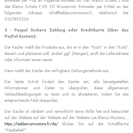
entweder per Post an folgende Adresse tun: Earl Blancs Schafe 2 Rue
des Blancs Schafe F-59 151 Brunemont; Entweder per E-Mail an der
folgenden Adresse: info@lesblancsmoutons.fr, telefonisch bei
0327892236.
3 - Paypal Sichere Zahlung oder Kreditkarte (über das
PayPal-System):
Der Käufer wählt die Produkte aus, die er in den "Korb" in den "Korb"
steuern und platzieren soll, ändert ggf. (Mengen), prüft die Lieferadresse
oder informiert einen neuen.
Dann wählt der Käufer die verfügbare Zahlungsmethode aus.
Der letzte Schritt fordert den Käufer ein, alle bereitgestellten
Informationen und Daten zu überprüfen, diese allgemeinen
Verkaufsbedingungen zu lesen und zu akzeptieren, indem Sie das
entsprechende Feld überprüfen.
Der Käufer ist validiert und verwirklicht seine Wille fest und beleuchtet
auf der Website auf der Website auf der Website Les Blancs Moutons, ,
https://lesblancsmoutons.fr/de/
klicken Sie auf die Schaltfläche
"Passbefehl".