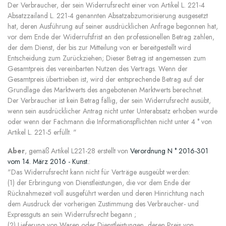
Der Verbraucher, der sein Widerrufsrecht einer von Artikel L. 221-4
Absatzzailand L. 221-4 genannten Absatzabzumorisierung ausgesetzt
hat, deren Ausführung auf seiner ausdrücklichen Anfrage begonnen hat,
vor dem Ende der Widerrufsfrist an den professionellen Betrag zahlen,
der dem Dienst, der bis zur Mitteilung von er bereitgestellt wird
Entscheidung zum Zurückziehen; Dieser Betrag ist angemessen zum
Gesamtpreis des vereinbarten Nutzen des Vertrags. Wenn der
Gesamtpreis übertrieben ist, wird der entsprechende Betrag auf der
Grundlage des Marktwerts des angebotenen Marktwerts berechnet.
Der Verbraucher ist kein Betrag fällig, der sein Widerrufsrecht ausübt,
wenn sein ausdrücklicher Antrag nicht unter Unterabsatz erhoben wurde
oder wenn der Fachmann die Informationspflichten nicht unter 4 ° von
Artikel L. 221-5 erfüllt. "
Aber
, gemäß Artikel L221-28 erstellt von
Verordnung N ° 2016-301
vom 14. März 2016 - Kunst.
:
"Das Widerrufsrecht kann nicht für Verträge ausgeübt werden:
(1) der Erbringung von Dienstleistungen, die vor dem Ende der
Rücknahmezeit voll ausgeführt werden und deren Hinrichtung nach
dem Ausdruck der vorherigen Zustimmung des Verbraucher- und
Expressguts an sein Widerrufsrecht begann ;
(2) Lieferung von Waren oder Dienstleistungen, deren Preis von