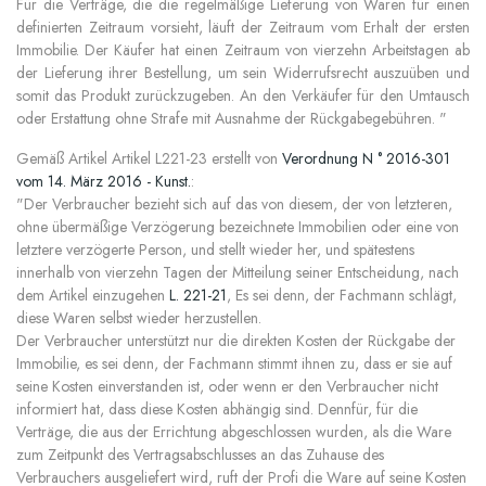
Für die Verträge, die die regelmäßige Lieferung von Waren für einen
definierten Zeitraum vorsieht, läuft der Zeitraum vom Erhalt der ersten
Immobilie. Der Käufer hat einen Zeitraum von vierzehn Arbeitstagen ab
der Lieferung ihrer Bestellung, um sein Widerrufsrecht auszuüben und
somit das Produkt zurückzugeben. An den Verkäufer für den Umtausch
oder Erstattung ohne Strafe mit Ausnahme der Rückgabegebühren. "
Gemäß Artikel Artikel L221-23 erstellt von
Verordnung N ° 2016-301
vom 14. März 2016 - Kunst.
:
"Der Verbraucher bezieht sich auf das von diesem, der von letzteren,
ohne übermäßige Verzögerung bezeichnete Immobilien oder eine von
letztere verzögerte Person, und stellt wieder her, und spätestens
innerhalb von vierzehn Tagen der Mitteilung seiner Entscheidung, nach
dem Artikel einzugehen
L. 221-21
, Es sei denn, der Fachmann schlägt,
diese Waren selbst wieder herzustellen.
Der Verbraucher unterstützt nur die direkten Kosten der Rückgabe der
Immobilie, es sei denn, der Fachmann stimmt ihnen zu, dass er sie auf
seine Kosten einverstanden ist, oder wenn er den Verbraucher nicht
informiert hat, dass diese Kosten abhängig sind. Dennfür, für die
Verträge, die aus der Errichtung abgeschlossen wurden, als die Ware
zum Zeitpunkt des Vertragsabschlusses an das Zuhause des
Verbrauchers ausgeliefert wird, ruft der Profi die Ware auf seine Kosten