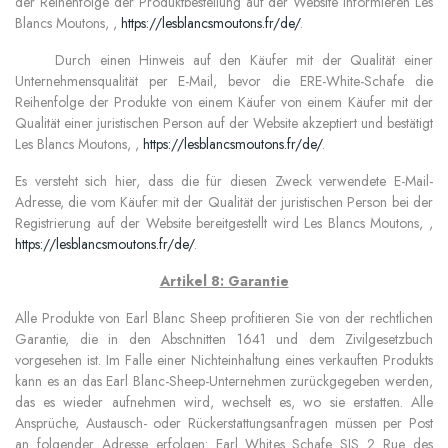
der Reihenfolge der Produktbestellung auf der Website informieren Les
Blancs Moutons, ,
https://lesblancsmoutons.fr/de/
.
Durch einen Hinweis auf den Käufer mit der Qualität einer
Unternehmensqualität per E-Mail, bevor die ERE-White-Schafe die
Reihenfolge der Produkte von einem Käufer von einem Käufer mit der
Qualität einer juristischen Person auf der Website akzeptiert und bestätigt
Les Blancs Moutons, ,
https://lesblancsmoutons.fr/de/
.
Es versteht sich hier, dass die für diesen Zweck verwendete E-Mail-
Adresse, die vom Käufer mit der Qualität der juristischen Person bei der
Registrierung auf der Website bereitgestellt wird Les Blancs Moutons, ,
https://lesblancsmoutons.fr/de/
.
Artikel 8: Garantie
Alle Produkte von Earl Blanc Sheep
profitieren Sie von der rechtlichen
Garantie, die in den Abschnitten 1641 und dem Zivilgesetzbuch
vorgesehen ist. Im Falle einer Nichteinhaltung eines verkauften Produkts
kann es an das Earl Blanc-Sheep-Unternehmen zurückgegeben werden,
das es wieder aufnehmen wird, wechselt es, wo sie erstatten. Alle
Ansprüche, Austausch- oder Rückerstattungsanfragen müssen per Post
an folgender Adresse erfolgen: Earl Whites Schafe SIS 2 Rue des