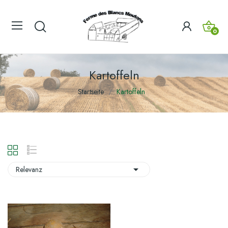
0
Kartoffeln
Startseite
Kartoffeln

Relevanz