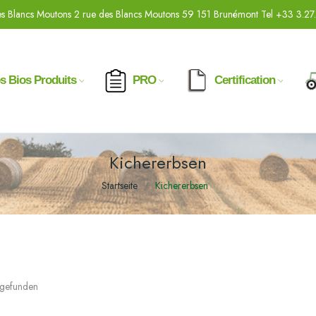
s Blancs Moutons 2 rue des Blancs Moutons 59 151 Brunémont Tel +33 3.27
s Bios Produits
PRO
Certification
Kichererbsen
Startseite
Kichererbsen
l gefunden