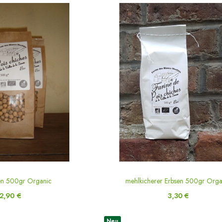
sen 500gr Organic
mehlkicherer Erbsen 500gr Orga
2,90 €
3,30 €
Neu