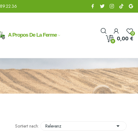
.89.22.36
0
A Propos De La Ferme
0,00 €
0

Sortiert nach:
Relevanz