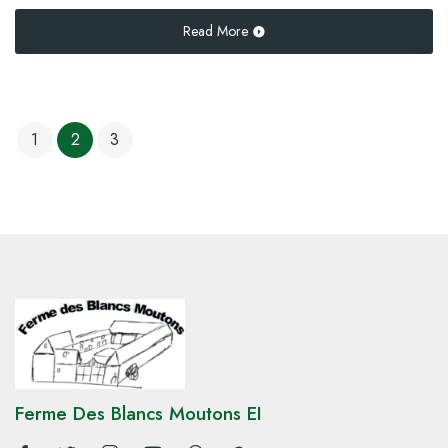
Read More
1
2
3
Ferme Des Blancs Moutons EI