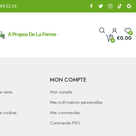
.89.22.36
0
A Propos De La Ferme
€0.00
0
MON COMPTE
e vente
Mon compte
Mes inofrmations personnelles
des cookies
Mes commandes
Commande PRO