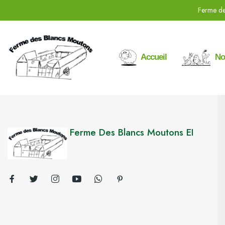
Ferme de
Accueil
No
Ferme Des Blancs Moutons EI