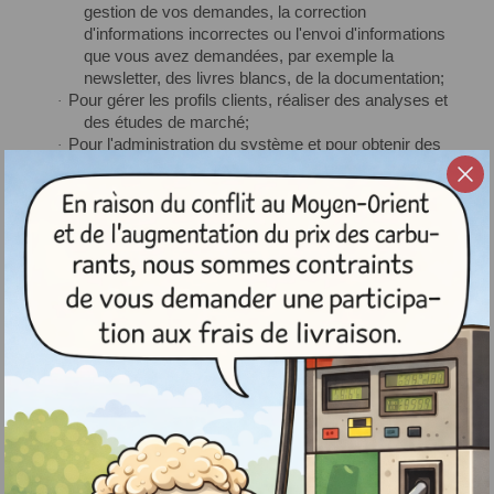
gestion de vos demandes, la correction
d'informations incorrectes ou l'envoi d'informations
que vous avez demandées, par exemple la
newsletter, des livres blancs, de la documentation;
Pour gérer les profils clients, réaliser des analyses et
·
des études de marché;
Pour l'administration du système et pour obtenir des
·
données statistiques sur le comportement et les
usages de nos utilisateurs;
Pour développer, livrer et améliorer nos produits et
·
services par l'analyse de votre comportement sur
nos sites web et nos applications.
Les données personnelles sont également utilisées à
·
des fins d'analyse pour réaliser des segmentations
et ciblages, afin de développer des offres et des
services personalisés.
Pour vous envoyer des informations et des promotions
·
par SMS, email, app, push ou d'autres voies de
contact numériques telles que les médias sociaux
puisque vous avez une relation client active avec
nous;
Pour vous contacter via l'application, SMS, email ou
·