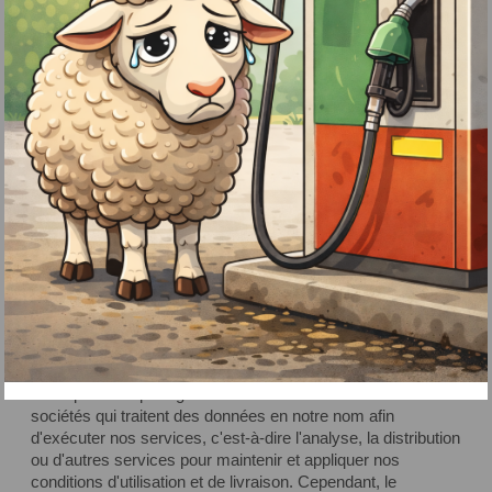
courrier sur d'autres offres, promotions ou services
que nous pensons être d'intérêt pour vous, veuillez
noter que vous pouvez refuser cette promotion à
tout moment;
Vous fournir des recommandations pertinentes, des
·
offres et des services personnalisés basés sur les
besoins d'autres personnes ayant des
comportements similaires aux vôtres ;
Pour nous aider à développer notre site et notre
·
application afin d'être plus utiles et d'améliorer votre
expérience utilisateur des services offerts par la
Société en personnalisant l'affichage des services à
votre profil;
Envoyer des messages importants en tant que
·
communication sur les changements dans nos
mentions légales;
Nous pouvons partager des informations avec d'autres
sociétés qui traitent des données en notre nom afin
d'exécuter nos services, c'est-à-dire l'analyse, la distribution
ou d'autres services pour maintenir et appliquer nos
conditions d'utilisation et de livraison. Cependant, le